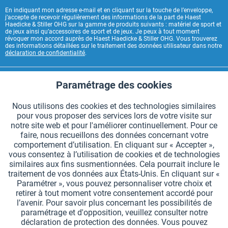
En indiquant mon adresse e-mail et en cliquant sur la touche de l’enveloppe,
j’accepte de recevoir régulièrement des informations de la part de Haest
Haedicke & Stiller OHG sur la gamme de produits suivants : matériel de sport et
de jeux ainsi qu’accessoires de sport et de jeux. Je peux à tout moment
révoquer mon accord auprès de Haest Haedicke & Stiller OHG. Vous trouverez
des informations détaillées sur le traitement des données utilisateur dans notre
déclaration de confidentialité
.
CONTACT HAEST
Paramétrage des cookies
Aktiv
Fonctionnels
HAEST SERVICE BOUTIQUE
Nous utilisons des cookies et des technologies similaires
pour vous proposer des services lors de votre visite sur
Aktiv
Suivi
INFORMATIONS GÉNÉRALES
notre site web et pour l'améliorer continuellement. Pour ce
faire, nous recueillons des données concernant votre
MODES DE PAIEMENT
comportement d’utilisation. En cliquant sur « Accepter »,
vous consentez à l’utilisation de cookies et de technologies
similaires aux fins susmentionnées. Cela pourrait inclure le
*Tous les prix comprennent la TVA et sont indiqués hors
frais de port
.
traitement de vos données aux États-Unis. En cliquant sur «
Paramétrer », vous pouvez personnaliser votre choix et
Paramètres des cookies
Demander le catalogue
retirer à tout moment votre consentement accordé pour
l’avenir. Pour savoir plus concernant les possibilités de
Gravures laser sur des témoins
Newsletter
Qui sommes nous ?
paramétrage et d'opposition, veuillez consulter notre
déclaration de protection des données. Vous pouvez
Aide et support
Contact
Livraison et paiement