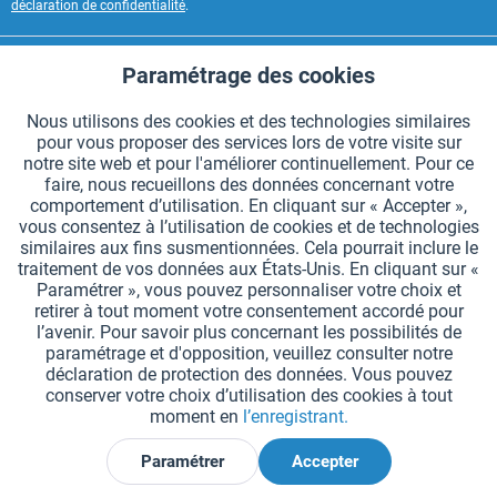
déclaration de confidentialité
.
CONTACT HAEST
Paramétrage des cookies
Aktiv
Fonctionnels
HAEST SERVICE BOUTIQUE
Nous utilisons des cookies et des technologies similaires
pour vous proposer des services lors de votre visite sur
Aktiv
Suivi
INFORMATIONS GÉNÉRALES
notre site web et pour l'améliorer continuellement. Pour ce
faire, nous recueillons des données concernant votre
MODES DE PAIEMENT
comportement d’utilisation. En cliquant sur « Accepter »,
vous consentez à l’utilisation de cookies et de technologies
similaires aux fins susmentionnées. Cela pourrait inclure le
*Tous les prix comprennent la TVA et sont indiqués hors
frais de port
.
traitement de vos données aux États-Unis. En cliquant sur «
Paramétrer », vous pouvez personnaliser votre choix et
Paramètres des cookies
Demander le catalogue
retirer à tout moment votre consentement accordé pour
l’avenir. Pour savoir plus concernant les possibilités de
Gravures laser sur des témoins
Newsletter
Qui sommes nous ?
paramétrage et d'opposition, veuillez consulter notre
déclaration de protection des données. Vous pouvez
Aide et support
Contact
Livraison et paiement
conserver votre choix d’utilisation des cookies à tout
Retour & remboursement
Droit de rétractation
moment en
l’enregistrant.
Protection des données
CGV
Mentions légales
Paramétrer
Accepter
Déclarer la rétractation