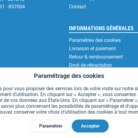
31 - 857004
Contact
INFORMATIONS GÉNÉRALES
Paramètres des cookies
Livraison et paiement
Retour & remboursement
Droit de rétractation
Protection des données
Paramétrage des cookies
CGV
 pour vous proposer des services lors de votre visite sur notre si
Mentions légales
t d’utilisation. En cliquant sur « Accepter », vous consentez à 
t de vos données aux États-Unis. En cliquant sur « Paramétrer »,
voir plus concernant les possibilités de paramétrage et d'oppos
uvez conserver votre choix d’utilisation des cookies à tout m
*Tous les prix comprennent la TVA et sont indiqués hors
frais de port
.
Paramétrer
Accepter
Déclarer la rétractation