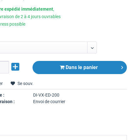
tre expédié immédiatement
,
ivraison de 2 à 4 jours ouvrables
ress possible
Dans le panier
er
Se souv.
e :
DI-VX-ED-200
raison :
Envoi de courrier