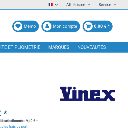
Athlétisme
Service
Francais
Mémo
Mon compte
0,00 € *
LITÉ ET PLIOMÉTRIE
MARQUES
NOUVEAUTÉS
€ *
ité sélectionnée :
9,49
€
*
A
plus frais de port