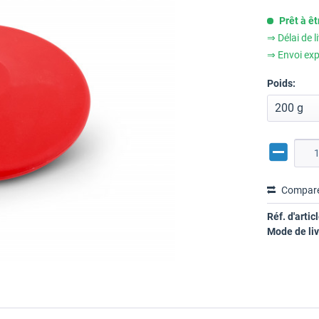
Prêt à ê
⇒ Délai de l
⇒ Envoi exp
Poids:
Compar
Réf. d'articl
Mode de liv