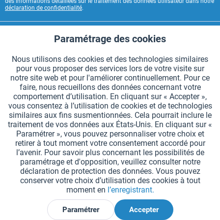
des informations détaillées sur le traitement des données utilisateur dans notre
déclaration de confidentialité
.
CONTACT HAEST
Paramétrage des cookies
Aktiv
Fonctionnels
HAEST SERVICE BOUTIQUE
Nous utilisons des cookies et des technologies similaires
pour vous proposer des services lors de votre visite sur
Aktiv
Suivi
INFORMATIONS GÉNÉRALES
notre site web et pour l'améliorer continuellement. Pour ce
faire, nous recueillons des données concernant votre
MODES DE PAIEMENT
comportement d’utilisation. En cliquant sur « Accepter »,
vous consentez à l’utilisation de cookies et de technologies
similaires aux fins susmentionnées. Cela pourrait inclure le
*Tous les prix comprennent la TVA et sont indiqués hors
frais de port
.
traitement de vos données aux États-Unis. En cliquant sur «
Paramétrer », vous pouvez personnaliser votre choix et
Paramètres des cookies
Demander le catalogue
retirer à tout moment votre consentement accordé pour
l’avenir. Pour savoir plus concernant les possibilités de
Gravures laser sur des témoins
Newsletter
Qui sommes nous ?
paramétrage et d'opposition, veuillez consulter notre
déclaration de protection des données. Vous pouvez
Aide et support
Contact
Livraison et paiement
conserver votre choix d’utilisation des cookies à tout
Retour & remboursement
Droit de rétractation
moment en
l’enregistrant.
Protection des données
CGV
Mentions légales
Paramétrer
Accepter
Déclarer la rétractation