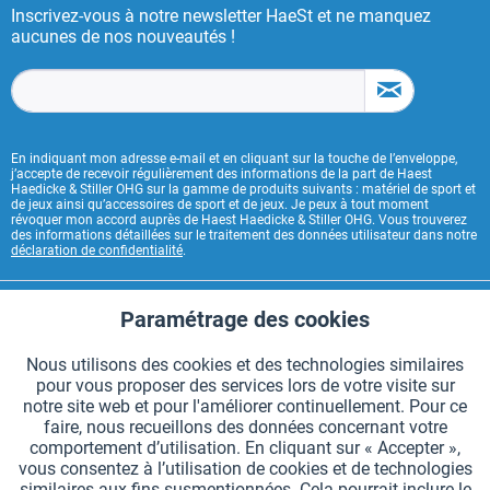
Inscrivez-vous à notre newsletter HaeSt et ne manquez
aucunes de nos nouveautés !
En indiquant mon adresse e-mail et en cliquant sur la touche de l’enveloppe,
j’accepte de recevoir régulièrement des informations de la part de Haest
Haedicke & Stiller OHG sur la gamme de produits suivants : matériel de sport et
de jeux ainsi qu’accessoires de sport et de jeux. Je peux à tout moment
révoquer mon accord auprès de Haest Haedicke & Stiller OHG. Vous trouverez
des informations détaillées sur le traitement des données utilisateur dans notre
déclaration de confidentialité
.
CONTACT HAEST
Paramétrage des cookies
Aktiv
Fonctionnels
HAEST SERVICE BOUTIQUE
Nous utilisons des cookies et des technologies similaires
pour vous proposer des services lors de votre visite sur
Aktiv
Suivi
INFORMATIONS GÉNÉRALES
notre site web et pour l'améliorer continuellement. Pour ce
faire, nous recueillons des données concernant votre
MODES DE PAIEMENT
comportement d’utilisation. En cliquant sur « Accepter »,
vous consentez à l’utilisation de cookies et de technologies
similaires aux fins susmentionnées. Cela pourrait inclure le