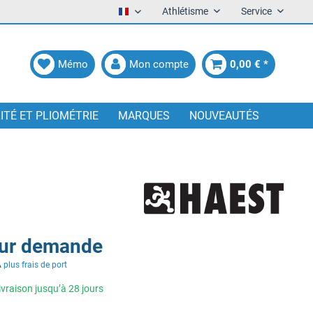
Athlétisme
Service
Francais
Mémo
Mon compte
0,00 € *
LITÉ ET PLIOMÉTRIE
MARQUES
NOUVEAUTÉS
sur demande
A
plus frais de port
livraison jusqu’à 28 jours