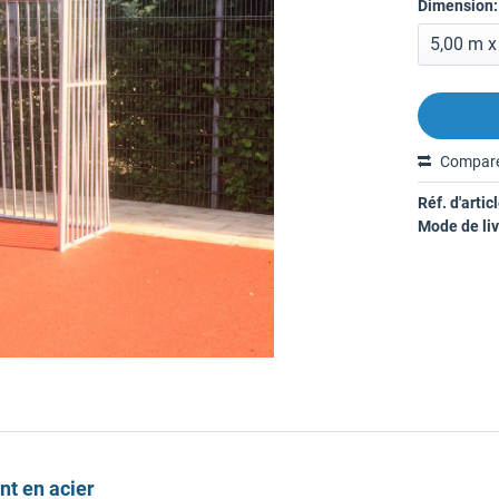
Dimension:
Compar
Réf. d'articl
Mode de liv
nt en acier