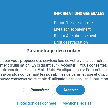
INFORMATIONS GÉNÉRALES
Paramètres des cookies
Livraison et paiement
Retour & remboursement
Droit de rétractation
Protection des données
Paramétrage des cookies
CGV
 pour vous proposer des services lors de votre visite sur notre si
Mentions légales
t d’utilisation. En cliquant sur « Accepter », vous consentez à 
t de vos données aux États-Unis. En cliquant sur « Paramétrer »,
voir plus concernant les possibilités de paramétrage et d'oppos
uvez conserver votre choix d’utilisation des cookies à tout m
*Tous les prix comprennent la TVA et sont indiqués hors
frais de port
.
Paramétrer
Accepter
Déclarer la rétractation
Protection des données
Mentions légales