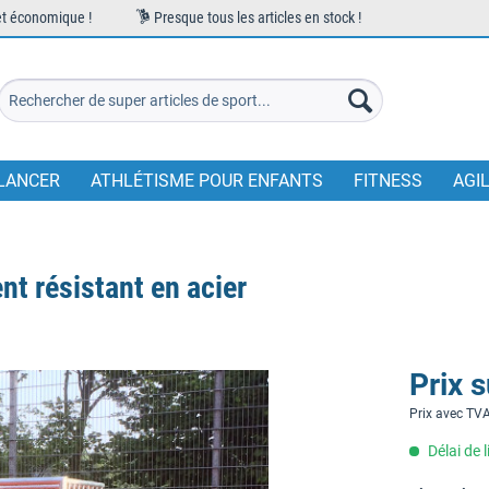
et économique !
Presque tous les articles en stock !
LANCER
ATHLÉTISME POUR ENFANTS
FITNESS
AGI
t résistant en acier
Prix 
Prix avec TV
Délai de 