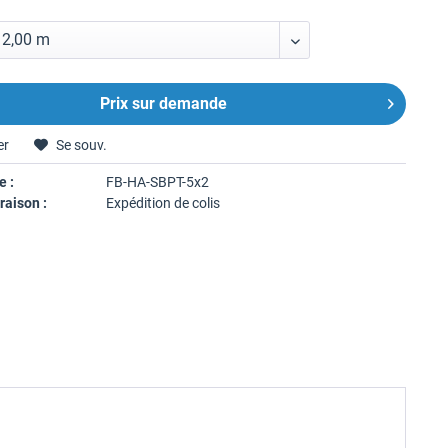
Prix sur demande
er
Se souv.
e :
FB-HA-SBPT-5x2
raison :
Expédition de colis