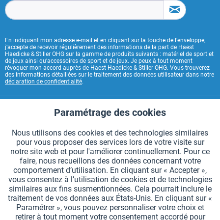
En indiquant mon adresse e-mail et en cliquant sur la touche de l’enveloppe,
j’accepte de recevoir régulièrement des informations de la part de Haest
Haedicke & Stiller OHG sur la gamme de produits suivants : matériel de sport et
de jeux ainsi qu’accessoires de sport et de jeux. Je peux à tout moment
révoquer mon accord auprès de Haest Haedicke & Stiller OHG. Vous trouverez
des informations détaillées sur le traitement des données utilisateur dans notre
déclaration de confidentialité
.
CONTACT HAEST
Paramétrage des cookies
Aktiv
Fonctionnels
HAEST SERVICE BOUTIQUE
Nous utilisons des cookies et des technologies similaires
pour vous proposer des services lors de votre visite sur
Aktiv
Suivi
INFORMATIONS GÉNÉRALES
notre site web et pour l'améliorer continuellement. Pour ce
faire, nous recueillons des données concernant votre
MODES DE PAIEMENT
comportement d’utilisation. En cliquant sur « Accepter »,
vous consentez à l’utilisation de cookies et de technologies
similaires aux fins susmentionnées. Cela pourrait inclure le
*Tous les prix comprennent la TVA et sont indiqués hors
frais de port
.
traitement de vos données aux États-Unis. En cliquant sur «
Paramétrer », vous pouvez personnaliser votre choix et
Paramètres des cookies
Demander le catalogue
retirer à tout moment votre consentement accordé pour