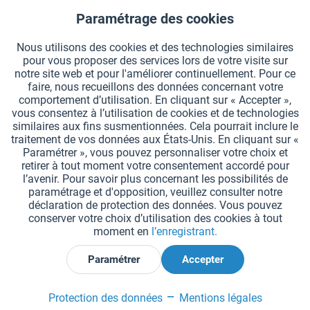
CONTACT HAEST
Paramétrage des cookies
Aktiv
Fonctionnels
HAEST SERVICE BOUTIQUE
Nous utilisons des cookies et des technologies similaires
pour vous proposer des services lors de votre visite sur
Aktiv
Suivi
INFORMATIONS GÉNÉRALES
notre site web et pour l'améliorer continuellement. Pour ce
faire, nous recueillons des données concernant votre
MODES DE PAIEMENT
comportement d’utilisation. En cliquant sur « Accepter »,
vous consentez à l’utilisation de cookies et de technologies
similaires aux fins susmentionnées. Cela pourrait inclure le
*Tous les prix comprennent la TVA et sont indiqués hors
frais de port
.
traitement de vos données aux États-Unis. En cliquant sur «
Paramétrer », vous pouvez personnaliser votre choix et
Paramètres des cookies
Demander le catalogue
retirer à tout moment votre consentement accordé pour
l’avenir. Pour savoir plus concernant les possibilités de
Gravures laser sur des témoins
Newsletter
Qui sommes nous ?
paramétrage et d'opposition, veuillez consulter notre
déclaration de protection des données. Vous pouvez
Aide et support
Contact
Livraison et paiement
conserver votre choix d’utilisation des cookies à tout
Retour & remboursement
Droit de rétractation
moment en
l’enregistrant.
Protection des données
CGV
Mentions légales
Paramétrer
Accepter
Déclarer la rétractation
Protection des données
Mentions légales