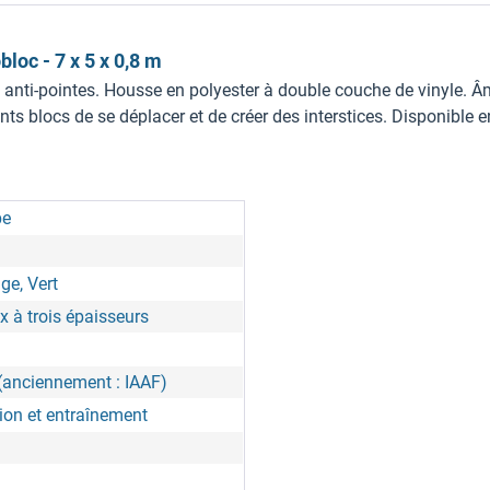
loc - 7 x 5 x 0,8 m
n anti-pointes. Housse en polyester à double couche de vinyle. 
 blocs de se déplacer et de créer des interstices. Disponible en 
be
ge, Vert
x à trois épaisseurs
(anciennement : IAAF)
ion et entraînement