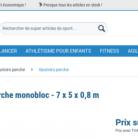
et économique !
Presque tous les articles en stock !
LANCER
ATHLÉTISME POUR ENFANTS
FITNESS
AGI
utoirs perche
Sautoirs perche
erche monobloc - 7 x 5 x 0,8 m
Prix 
Prix avec TV