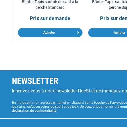
Bänfer Tapis sautoir de saut à la
Bänfer Tapis sautoir
perche Standard
perche Su
Prix sur demande
Prix sur d
Acheter
Acheter
NEWSLETTER
Inscrivez-vous à notre newsletter HaeSt et ne manquez a
En indiquant mon adresse e-mail et en cliquant sur la touche de l’enveloppe
jeux ainsi qu’accessoires de sport et de jeux. Je peux à tout moment révoq
déclaration de confidentialité
.