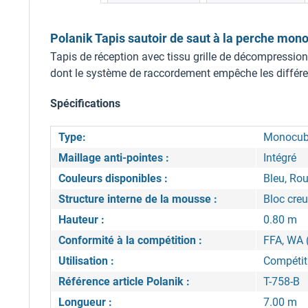
Polanik Tapis sautoir de saut à la perche monob
Tapis de réception avec tissu grille de décompressio
dont le système de raccordement empêche les différents
Spécifications
Type:
Monocu
Maillage anti-pointes :
Intégré
Couleurs disponibles :
Bleu, Rou
Structure interne de la mousse :
Bloc creu
Hauteur :
0.80 m
Conformité à la compétition :
FFA, WA 
Utilisation :
Compétit
Référence article Polanik :
T-758-B
Longueur :
7.00 m