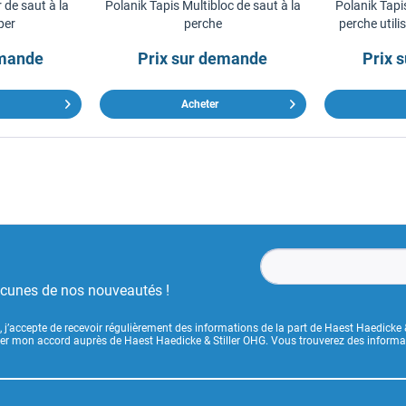
 de saut à la
Polanik Tapis Multibloc de saut à la
Polanik Tapis
per
perche
perche utili
emande
Prix sur demande
Prix 
Acheter
ucunes de nos nouveautés !
, j’accepte de recevoir régulièrement des informations de la part de Haest Haedicke 
uer mon accord auprès de Haest Haedicke & Stiller OHG. Vous trouverez des informati