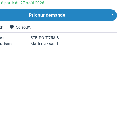
 à partir du 27 août 2026
Prix sur demande
er
Se souv.
e :
STB-PO-T-758-B
raison :
Mattenversand