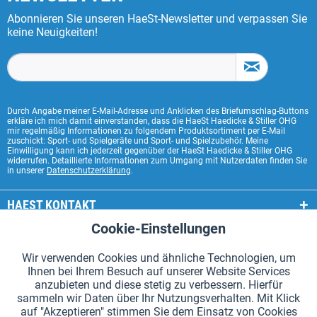
Abonnieren Sie unseren HaeSt-Newsletter und verpassen Sie
keine Neuigkeiten!
Durch Angabe meiner E-Mail-Adresse und Anklicken des Briefumschlag-Buttons
erkläre ich mich damit einverstanden, dass die HaeSt Haedicke & Stiller OHG
mir regelmäßig Informationen zu folgendem Produktsortiment per E-Mail
zuschickt: Sport- und Spielgeräte und Sport- und Spielzubehör. Meine
Einwilligung kann ich jederzeit gegenüber der HaeSt Haedicke & Stiller OHG
widerrufen. Detaillierte Informationen zum Umgang mit Nutzerdaten finden Sie
in unserer
Datenschutzerklärung
.
HAEST KONTAKT
Cookie-Einstellungen
Aktiv
Funktionale
HAEST SHOP SERVICE
Wir verwenden Cookies und ähnliche Technologien, um
ALLGEMEINE INFORMATIONEN
Ihnen bei Ihrem Besuch auf unserer Website Services
Aktiv
Tracking
anzubieten und diese stetig zu verbessern. Hierfür
ZAHLUNGSARTEN
sammeln wir Daten über Ihr Nutzungsverhalten. Mit Klick
auf "Akzeptieren" stimmen Sie dem Einsatz von Cookies