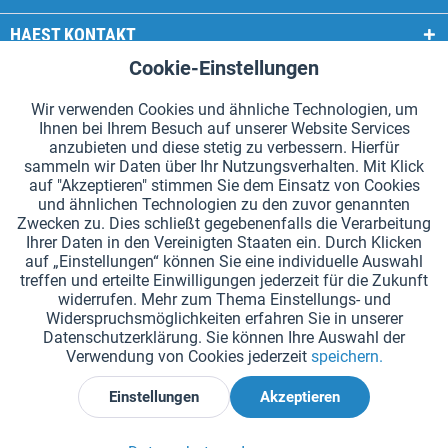
HAEST KONTAKT
Cookie-Einstellungen
Aktiv
Funktionale
HAEST SHOP SERVICE
Wir verwenden Cookies und ähnliche Technologien, um
ALLGEMEINE INFORMATIONEN
Ihnen bei Ihrem Besuch auf unserer Website Services
Aktiv
Tracking
anzubieten und diese stetig zu verbessern. Hierfür
ZAHLUNGSARTEN
sammeln wir Daten über Ihr Nutzungsverhalten. Mit Klick
auf "Akzeptieren" stimmen Sie dem Einsatz von Cookies
und ähnlichen Technologien zu den zuvor genannten
*Alle Preise inkl. Mehrwertsteuer zzgl.
Versandkosten
.
Zwecken zu. Dies schließt gegebenenfalls die Verarbeitung
Ihrer Daten in den Vereinigten Staaten ein. Durch Klicken
Cookie-Einstellungen
Kataloge anfordern
auf „Einstellungen“ können Sie eine individuelle Auswahl
treffen und erteilte Einwilligungen jederzeit für die Zukunft
Lasergravuren auf Staffelstäben
Newsletter
Über uns
widerrufen. Mehr zum Thema Einstellungs- und
Widerspruchsmöglichkeiten erfahren Sie in unserer
Hilfe und Support
Kontakt
Versand und Zahlung
Datenschutzerklärung. Sie können Ihre Auswahl der
Rücksendung & Erstattung
Widerrufsrecht
Datenschutz
Verwendung von Cookies jederzeit
speichern.
AGB
Impressum
Einstellungen
Akzeptieren
Widerruf erklären