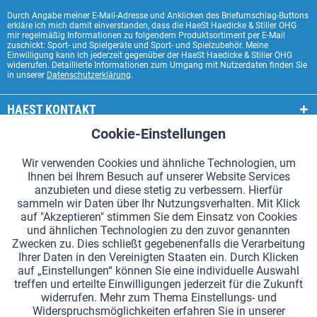
Durch Angabe meiner E-Mail-Adresse und Anklicken des Briefumschlag-Buttons
erkläre ich mich damit einverstanden, dass die HaeSt Haedicke & Stiller OHG
mir regelmäßig Informationen zu folgendem Produktsortiment per E-Mail
zuschickt: Sport- und Spielgeräte und Sport- und Spielzubehör. Meine
Einwilligung kann ich jederzeit gegenüber der HaeSt Haedicke & Stiller OHG
widerrufen. Detaillierte Informationen zum Umgang mit Nutzerdaten finden Sie
in unserer
Datenschutzerklärung
.
HAEST KONTAKT
Cookie-Einstellungen
Aktiv
Funktionale
HAEST SHOP SERVICE
Wir verwenden Cookies und ähnliche Technologien, um
ALLGEMEINE INFORMATIONEN
Ihnen bei Ihrem Besuch auf unserer Website Services
Aktiv
Tracking
anzubieten und diese stetig zu verbessern. Hierfür
ZAHLUNGSARTEN
sammeln wir Daten über Ihr Nutzungsverhalten. Mit Klick
auf "Akzeptieren" stimmen Sie dem Einsatz von Cookies
und ähnlichen Technologien zu den zuvor genannten
*Alle Preise inkl. Mehrwertsteuer zzgl.
Versandkosten
.
Zwecken zu. Dies schließt gegebenenfalls die Verarbeitung
Ihrer Daten in den Vereinigten Staaten ein. Durch Klicken
Cookie-Einstellungen
Kataloge anfordern
auf „Einstellungen“ können Sie eine individuelle Auswahl
treffen und erteilte Einwilligungen jederzeit für die Zukunft
Lasergravuren auf Staffelstäben
Newsletter
Über uns
widerrufen. Mehr zum Thema Einstellungs- und
Widerspruchsmöglichkeiten erfahren Sie in unserer
Hilfe und Support
Kontakt
Versand und Zahlung