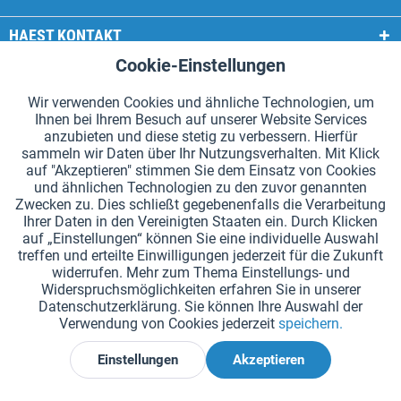
HAEST KONTAKT
Cookie-Einstellungen
Aktiv
Funktionale
HAEST SHOP SERVICE
Wir verwenden Cookies und ähnliche Technologien, um
ALLGEMEINE INFORMATIONEN
Ihnen bei Ihrem Besuch auf unserer Website Services
Aktiv
Tracking
anzubieten und diese stetig zu verbessern. Hierfür
ZAHLUNGSARTEN
sammeln wir Daten über Ihr Nutzungsverhalten. Mit Klick
auf "Akzeptieren" stimmen Sie dem Einsatz von Cookies
und ähnlichen Technologien zu den zuvor genannten
*Alle Preise inkl. Mehrwertsteuer zzgl.
Versandkosten
.
Zwecken zu. Dies schließt gegebenenfalls die Verarbeitung
Ihrer Daten in den Vereinigten Staaten ein. Durch Klicken
Cookie-Einstellungen
Kataloge anfordern
auf „Einstellungen“ können Sie eine individuelle Auswahl
treffen und erteilte Einwilligungen jederzeit für die Zukunft
Lasergravuren auf Staffelstäben
Newsletter
Über uns
widerrufen. Mehr zum Thema Einstellungs- und
Widerspruchsmöglichkeiten erfahren Sie in unserer
Hilfe und Support
Kontakt
Versand und Zahlung
Datenschutzerklärung. Sie können Ihre Auswahl der
Rücksendung & Erstattung
Widerrufsrecht
Datenschutz
Verwendung von Cookies jederzeit
speichern.
AGB
Impressum
Einstellungen
Akzeptieren
Widerruf erklären