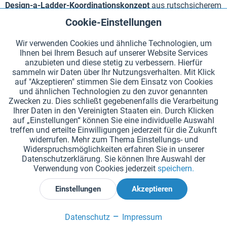
Design-a-Ladder-Koordinationskonzept
aus rutschsicherem
Kunststoff an.
Cookie-Einstellungen
Aktiv
Funktionale
Darüber hinaus finden Sie bei uns eine breite Palette weiterer
Wir verwenden Cookies und ähnliche Technologien, um
Koordinationsübungsgeräte, wie z. B. das
Ihnen bei Ihrem Besuch auf unserer Website Services
Aktiv
Tracking
anzubieten und diese stetig zu verbessern. Hierfür
Koordinationskreuz
, das für den Innen- und Außenbereich
sammeln wir Daten über Ihr Nutzungsverhalten. Mit Klick
geeignet ist und mittels Ösen auf Rasen- und Hartplätzen
auf "Akzeptieren" stimmen Sie dem Einsatz von Cookies
befestigt werden kann.
und ähnlichen Technologien zu den zuvor genannten
Zwecken zu. Dies schließt gegebenenfalls die Verarbeitung
Entdecken Sie unsere
Koordinationsringe
: Die 12
Ihrer Daten in den Vereinigten Staaten ein. Durch Klicken
auf „Einstellungen“ können Sie eine individuelle Auswahl
Koordinationsringe aus Kunststoff eignen sich für
treffen und erteilte Einwilligungen jederzeit für die Zukunft
Rasenflächen, Kunstrasen oder Turnhallen und werden daher
widerrufen. Mehr zum Thema Einstellungs- und
gerne im Schulsport genutzt.
Widerspruchsmöglichkeiten erfahren Sie in unserer
Datenschutzerklärung. Sie können Ihre Auswahl der
Verwendung von Cookies jederzeit
speichern.
Wir bieten Ihnen weitere Sportgeräte zum Training der
Koordination, wie z. B.
Koordinationshürden
,
Einstellungen
Akzeptieren
Bodenmarkierungen
,
Pylonen und Tellerhütchen
sowie
Slalom- und Koordinationsstangen
.
Datenschutz
Impressum