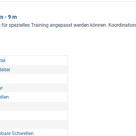
n - 9 m
ür spezielles Training angepasst werden können. Koordinationsl
tel
eiter
ar
llen
bbare Schwellen