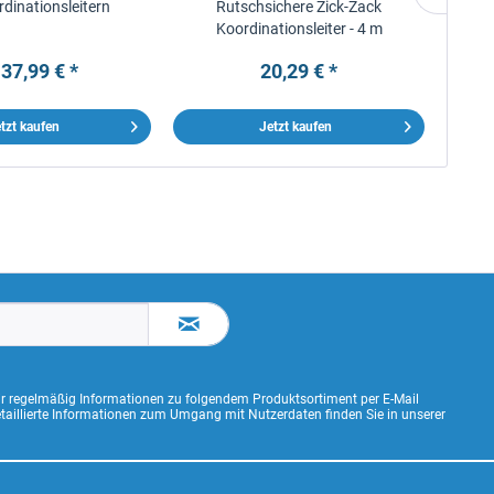
rdinationsleitern
Rutschsichere Zick-Zack
Koordi
Koordinationsleiter - 4 m
 37,99 € *
20,29 € *
tzt kaufen
Jetzt kaufen
ir regelmäßig Informationen zu folgendem Produktsortiment per E-Mail
Detaillierte Informationen zum Umgang mit Nutzerdaten finden Sie in unserer