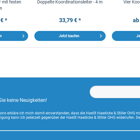
r mit festen
Doppelte Koordinationsleiter - 4 m
Vier Koo
en
€ *
33,79 € *
ab
en
Jetzt kaufen
Je
ie keine Neuigkeiten!
ns erkläre ich mich damit einverstanden, dass die HaeSt Haedicke & Stiller OHG m
lligung kann ich jederzeit gegenüber der HaeSt Haedicke & Stiller OHG widerrufen. 