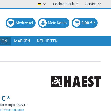
Leichtathletik
Service
Deutsch
Merkzettel
Mein Konto
0,00 € *
TION
MARKEN
NEUHEITEN
 € *
lter Menge:
32,99
€
*
gl. Versandkosten