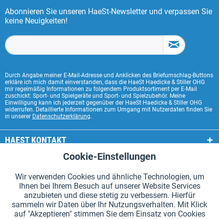
Abonnieren Sie unseren HaeSt-Newsletter und verpassen Sie
keine Neuigkeiten!
Durch Angabe meiner E-Mail-Adresse und Anklicken des Briefumschlag-Buttons
erkläre ich mich damit einverstanden, dass die HaeSt Haedicke & Stiller OHG
mir regelmäßig Informationen zu folgendem Produktsortiment per E-Mail
zuschickt: Sport- und Spielgeräte und Sport- und Spielzubehör. Meine
Einwilligung kann ich jederzeit gegenüber der HaeSt Haedicke & Stiller OHG
widerrufen. Detaillierte Informationen zum Umgang mit Nutzerdaten finden Sie
in unserer
Datenschutzerklärung
.
HAEST KONTAKT
Cookie-Einstellungen
Aktiv
Funktionale
HAEST SHOP SERVICE
Wir verwenden Cookies und ähnliche Technologien, um
ALLGEMEINE INFORMATIONEN
Ihnen bei Ihrem Besuch auf unserer Website Services
Aktiv
Tracking
anzubieten und diese stetig zu verbessern. Hierfür
ZAHLUNGSARTEN
sammeln wir Daten über Ihr Nutzungsverhalten. Mit Klick
auf "Akzeptieren" stimmen Sie dem Einsatz von Cookies