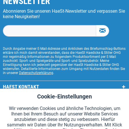
NEWSLETTER
Abonnieren Sie unseren HaeSt-Newsletter und verpassen Sie
keine Neuigkeiten!
Durch Angabe meiner E-Mail-Adresse und Anklicken des Briefumschlag-Buttons
erkläre ich mich damit einverstanden, dass die HaeSt Haedicke & Stiller OHG
mir regelmäßig Informationen zu folgendem Produktsortiment per E-Mail
zuschickt: Sport- und Spielgeräte und Sport- und Spielzubehör. Meine
Einwilligung kann ich jederzeit gegenüber der HaeSt Haedicke & Stiller OHG
widerrufen. Detaillierte Informationen zum Umgang mit Nutzerdaten finden Sie
in unserer
Datenschutzerklärung
.
HAEST KONTAKT
Cookie-Einstellungen
Aktiv
Funktionale
HAEST SHOP SERVICE
Wir verwenden Cookies und ähnliche Technologien, um
ALLGEMEINE INFORMATIONEN
Ihnen bei Ihrem Besuch auf unserer Website Services
Aktiv
Tracking
anzubieten und diese stetig zu verbessern. Hierfür
ZAHLUNGSARTEN
sammeln wir Daten über Ihr Nutzungsverhalten. Mit Klick