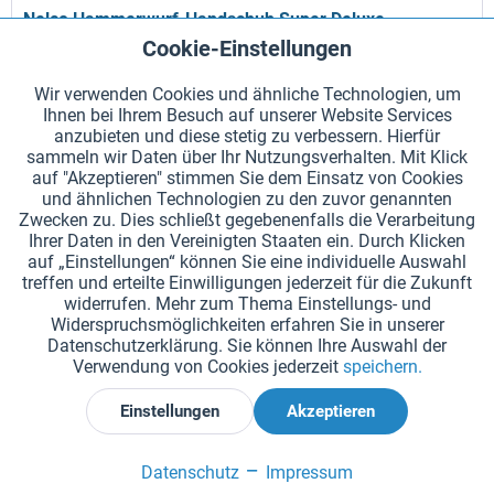
Nelco Hammerwurf-Handschuh Super Deluxe
Cookie-Einstellungen
Aktiv
Funktionale
Hammerwurfhandschuh aus hellem Leder. Spezielle
Wir verwenden Cookies und ähnliche Technologien, um
Verstärkungen sorgen für einen wirkungsvollen Schutz. Der
Ihnen bei Ihrem Besuch auf unserer Website Services
Aktiv
Tracking
besonders breite und robuste Klettverschluss sorgt für einen
anzubieten und diese stetig zu verbessern. Hierfür
sicheren und festen Sitz des Handschuhs. Für Wettkampf und
sammeln wir Daten über Ihr Nutzungsverhalten. Mit Klick
Training...
auf "Akzeptieren" stimmen Sie dem Einsatz von Cookies
und ähnlichen Technologien zu den zuvor genannten
39,99 € *
Zwecken zu. Dies schließt gegebenenfalls die Verarbeitung
Ihrer Daten in den Vereinigten Staaten ein. Durch Klicken
Seite
auf „Einstellungen“ können Sie eine individuelle Auswahl
treffen und erteilte Einwilligungen jederzeit für die Zukunft
widerrufen. Mehr zum Thema Einstellungs- und
Widerspruchsmöglichkeiten erfahren Sie in unserer
Datenschutzerklärung. Sie können Ihre Auswahl der
Verwendung von Cookies jederzeit
speichern.
In den
Warenkorb
Einstellungen
Akzeptieren
Merken
Datenschutz
Impressum