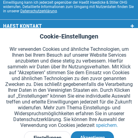
Einwilligung kann ich jederzeit gegenüber der HaeSt Haedicke & Stiller OHG
widerrufen. Detaillierte Informationen zum Umgang mit Nutzerdaten finden Sie
in unserer
Datenschutzerklärung
.
HAEST KONTAKT
Cookie-Einstellungen
Aktiv
Funktionale
HAEST SHOP SERVICE
Wir verwenden Cookies und ähnliche Technologien, um
ALLGEMEINE INFORMATIONEN
Ihnen bei Ihrem Besuch auf unserer Website Services
Aktiv
Tracking
anzubieten und diese stetig zu verbessern. Hierfür
ZAHLUNGSARTEN
sammeln wir Daten über Ihr Nutzungsverhalten. Mit Klick
auf "Akzeptieren" stimmen Sie dem Einsatz von Cookies
und ähnlichen Technologien zu den zuvor genannten
*Alle Preise inkl. Mehrwertsteuer zzgl.
Versandkosten
.
Zwecken zu. Dies schließt gegebenenfalls die Verarbeitung
Ihrer Daten in den Vereinigten Staaten ein. Durch Klicken
Cookie-Einstellungen
Kataloge anfordern
auf „Einstellungen“ können Sie eine individuelle Auswahl
treffen und erteilte Einwilligungen jederzeit für die Zukunft
Lasergravuren auf Staffelstäben
Newsletter
Über uns
widerrufen. Mehr zum Thema Einstellungs- und
Widerspruchsmöglichkeiten erfahren Sie in unserer
Hilfe und Support
Kontakt
Versand und Zahlung
Datenschutzerklärung. Sie können Ihre Auswahl der
Rücksendung & Erstattung
Widerrufsrecht
Datenschutz
Verwendung von Cookies jederzeit
speichern.
AGB
Impressum
Einstellungen
Akzeptieren