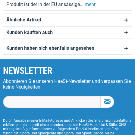
Produkt ist der in der EU ansässige...
mehr
Ähnliche Artikel
Kunden kauften auch
Kunden haben sich ebenfalls angesehen
NEWSLETTER
Abonnieren Sie unseren HaeSt-Newsletter und verpassen Sie
keine Neuigkeiten!
Durch Angabe meiner E-Mail-Adresse und Anklicken des Briefumschlag-Buttons
erkläre ich mich damit einverstanden, dass die HaeSt Haedicke & Stiller OHG
mir regelmäßig Informationen zu folgendem Produktsortiment per E-Mail
zuschickt: Sport- und Spielgeräte und Sport- und Spielzubehör. Meine