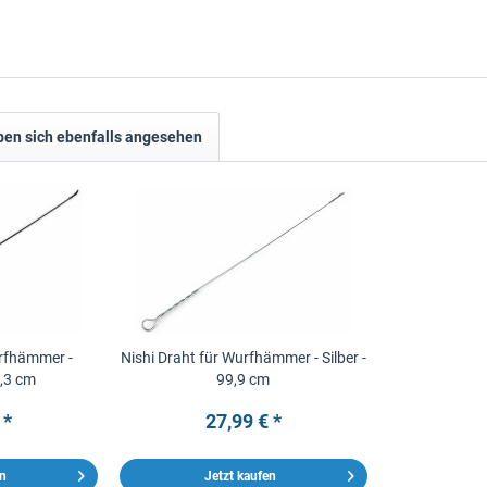
en sich ebenfalls angesehen
urfhämmer -
Nishi Draht für Wurfhämmer - Silber -
,3 cm
99,9 cm
 *
27,99 € *
en
Jetzt kaufen