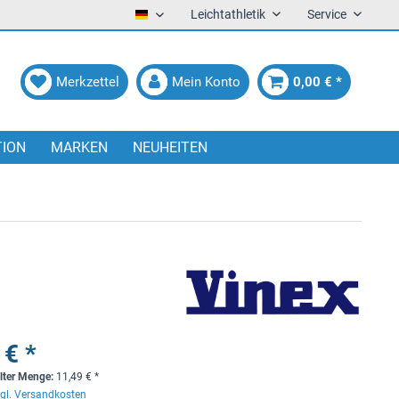
Leichtathletik
Service
Deutsch
Merkzettel
Mein Konto
0,00 € *
TION
MARKEN
NEUHEITEN
 € *
lter Menge:
11,49
€
*
gl. Versandkosten