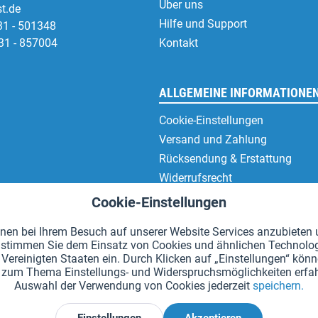
Über uns
t.de
Hilfe und Support
31 - 501348
31 - 857004
Kontakt
ALLGEMEINE INFORMATIONE
Cookie-Einstellungen
Versand und Zahlung
Rücksendung & Erstattung
Widerrufsrecht
Datenschutz
Cookie-Einstellungen
AGB
en bei Ihrem Besuch auf unserer Website Services anzubieten u
Impressum
en" stimmen Sie dem Einsatz von Cookies und ähnlichen Technolo
Vereinigten Staaten ein. Durch Klicken auf „Einstellungen“ könne
hr zum Thema Einstellungs- und Widerspruchsmöglichkeiten erfah
Auswahl der Verwendung von Cookies jederzeit
speichern.
*Alle Preise inkl. Mehrwertsteuer zzgl.
Versandkosten
.