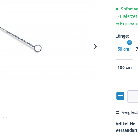
Sofort v
⇒ Lieferzei
⇒ Expressv
Länge:
50 cm
100 cm
Vergleic
Artikel-Nr.:
Versandart