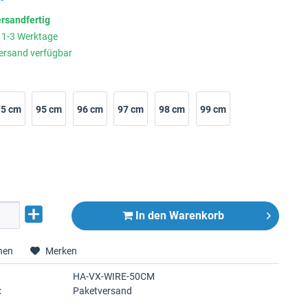
ersandfertig
t 1-3 Werktage
ersand verfügbar
75 cm
95 cm
96 cm
97 cm
98 cm
99 cm
In den
Warenkorb
hen
Merken
HA-VX-WIRE-50CM
:
Paketversand