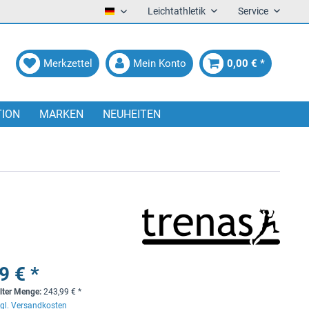
Leichtathletik
Service
Deutsch
Merkzettel
Mein Konto
0,00 € *
TION
MARKEN
NEUHEITEN
9 € *
lter Menge:
243,99
€
*
gl. Versandkosten