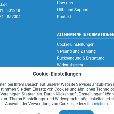
Über uns
t.de
Hilfe und Support
31 - 501348
31 - 857004
Kontakt
ALLGEMEINE INFORMATIONE
Cookie-Einstellungen
Versand und Zahlung
Rücksendung & Erstattung
Widerrufsrecht
Datenschutz
Cookie-Einstellungen
AGB
en bei Ihrem Besuch auf unserer Website Services anzubieten u
Impressum
en" stimmen Sie dem Einsatz von Cookies und ähnlichen Technolo
Vereinigten Staaten ein. Durch Klicken auf „Einstellungen“ könne
hr zum Thema Einstellungs- und Widerspruchsmöglichkeiten erfah
Auswahl der Verwendung von Cookies jederzeit
speichern.
*Alle Preise inkl. Mehrwertsteuer zzgl.
Versandkosten
.