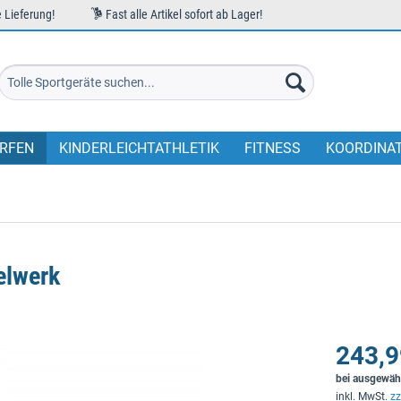
 Lieferung!
Fast alle Artikel sofort ab Lager!
RFEN
KINDERLEICHTATHLETIK
FITNESS
KOORDINA
elwerk
243,9
bei ausgewäh
inkl. MwSt.
zz