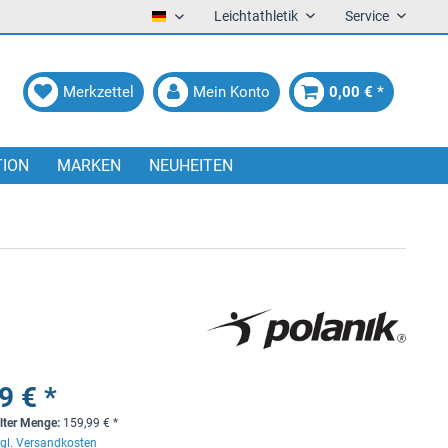
Leichtathletik
Service
Deutsch
Merkzettel
Mein Konto
0,00 € *
TION
MARKEN
NEUHEITEN
9 € *
lter Menge:
159,99
€
*
gl. Versandkosten