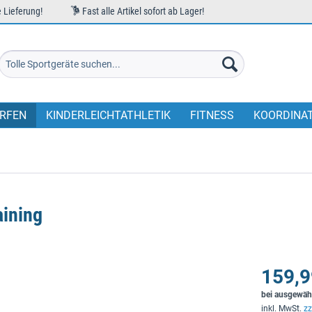
 Lieferung!
Fast alle Artikel sofort ab Lager!
RFEN
KINDERLEICHTATHLETIK
FITNESS
KOORDINA
aining
159,9
bei ausgewäh
inkl. MwSt.
zz