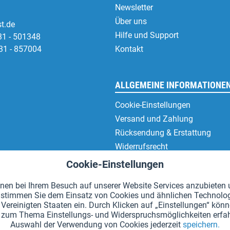
Newsletter
Über uns
t.de
Hilfe und Support
31 - 501348
31 - 857004
Kontakt
ALLGEMEINE INFORMATIONE
Cookie-Einstellungen
Versand und Zahlung
Rücksendung & Erstattung
Widerrufsrecht
Datenschutz
Cookie-Einstellungen
AGB
en bei Ihrem Besuch auf unserer Website Services anzubieten u
Impressum
en" stimmen Sie dem Einsatz von Cookies und ähnlichen Technolo
Vereinigten Staaten ein. Durch Klicken auf „Einstellungen“ könne
hr zum Thema Einstellungs- und Widerspruchsmöglichkeiten erfah
Auswahl der Verwendung von Cookies jederzeit
speichern.