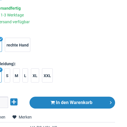
ersandfertig
t 1-3 Werktage
ersand verfügbar
d
rechte Hand
leidung):
S
M
L
XL
XXL
In den
Warenkorb
hen
Merken