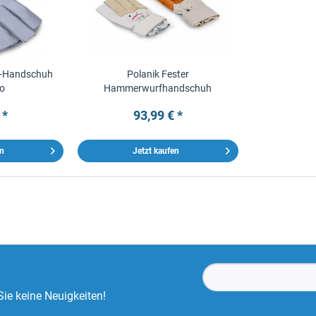
-Handschuh
Polanik Fester
ro
Hammerwurfhandschuh
 *
93,99 € *
en
Jetzt kaufen
ie keine Neuigkeiten!