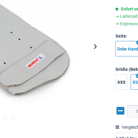
Sofort v
⇒ Lieferzei
⇒ Expressv
Seite:
linke Han
Größe (Bek
XXS
XS
Vergleic