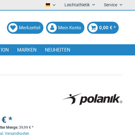
Leichtathletik
Service
Deutsch
Merkzettel
Mein Konto
0,00 € *
TION
MARKEN
NEUHEITEN
 € *
lter Menge:
39,99
€
*
gl. Versandkosten