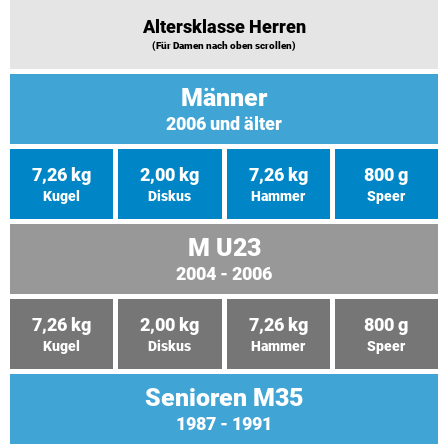
Altersklasse Herren
(Für Damen nach oben scrollen)
Männer
2006 und älter
7,26 kg
2,00 kg
7,26 kg
800 g
Kugel
Diskus
Hammer
Speer
M U23
2004 - 2006
7,26 kg
2,00 kg
7,26 kg
800 g
Kugel
Diskus
Hammer
Speer
Senioren M35
1987 - 1991