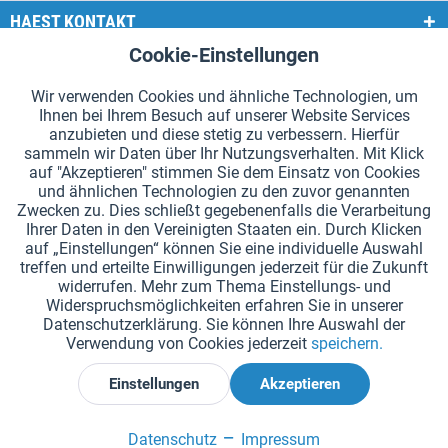
HAEST KONTAKT
Cookie-Einstellungen
Aktiv
Funktionale
HAEST SHOP SERVICE
Wir verwenden Cookies und ähnliche Technologien, um
ALLGEMEINE INFORMATIONEN
Ihnen bei Ihrem Besuch auf unserer Website Services
Aktiv
Tracking
anzubieten und diese stetig zu verbessern. Hierfür
ZAHLUNGSARTEN
sammeln wir Daten über Ihr Nutzungsverhalten. Mit Klick
auf "Akzeptieren" stimmen Sie dem Einsatz von Cookies
und ähnlichen Technologien zu den zuvor genannten
*Alle Preise inkl. Mehrwertsteuer zzgl.
Versandkosten
.
Zwecken zu. Dies schließt gegebenenfalls die Verarbeitung
Ihrer Daten in den Vereinigten Staaten ein. Durch Klicken
Cookie-Einstellungen
Kataloge anfordern
auf „Einstellungen“ können Sie eine individuelle Auswahl
treffen und erteilte Einwilligungen jederzeit für die Zukunft
Lasergravuren auf Staffelstäben
Newsletter
Über uns
widerrufen. Mehr zum Thema Einstellungs- und
Widerspruchsmöglichkeiten erfahren Sie in unserer
Hilfe und Support
Kontakt
Versand und Zahlung
Datenschutzerklärung. Sie können Ihre Auswahl der
Rücksendung & Erstattung
Widerrufsrecht
Datenschutz
Verwendung von Cookies jederzeit
speichern.
AGB
Impressum
Einstellungen
Akzeptieren
Widerruf erklären
Datenschutz
Impressum