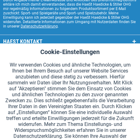
Durch Angabe meiner E-Mail-Adresse und Anklicken des Briefumschlag-Buttons
erkläre ich mich damit einverstanden, dass die HaeSt Haedicke & Stiller OHG
mir regelmäßig Informationen zu folgendem Produktsortiment per E-Mail
zuschickt: Sport- und Spielgeräte und Sport- und Spielzubehör. Meine
Einwilligung kann ich jederzeit gegenüber der HaeSt Haedicke & Stiller OHG
widerrufen. Detaillierte Informationen zum Umgang mit Nutzerdaten finden Sie
in unserer
Datenschutzerklärung
.
HAEST KONTAKT
Cookie-Einstellungen
Aktiv
Funktionale
HAEST SHOP SERVICE
Wir verwenden Cookies und ähnliche Technologien, um
ALLGEMEINE INFORMATIONEN
Ihnen bei Ihrem Besuch auf unserer Website Services
Aktiv
Tracking
anzubieten und diese stetig zu verbessern. Hierfür
ZAHLUNGSARTEN
sammeln wir Daten über Ihr Nutzungsverhalten. Mit Klick
auf "Akzeptieren" stimmen Sie dem Einsatz von Cookies
und ähnlichen Technologien zu den zuvor genannten
*Alle Preise inkl. Mehrwertsteuer zzgl.
Versandkosten
.
Zwecken zu. Dies schließt gegebenenfalls die Verarbeitung
Ihrer Daten in den Vereinigten Staaten ein. Durch Klicken
Cookie-Einstellungen
Kataloge anfordern
auf „Einstellungen“ können Sie eine individuelle Auswahl
treffen und erteilte Einwilligungen jederzeit für die Zukunft
Lasergravuren auf Staffelstäben
Newsletter
Über uns
widerrufen. Mehr zum Thema Einstellungs- und
Widerspruchsmöglichkeiten erfahren Sie in unserer
Hilfe und Support
Kontakt
Versand und Zahlung
Datenschutzerklärung. Sie können Ihre Auswahl der
Rücksendung & Erstattung
Widerrufsrecht
Datenschutz