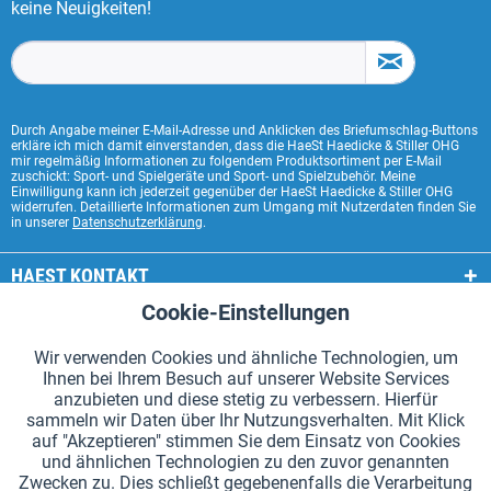
keine Neuigkeiten!
Durch Angabe meiner E-Mail-Adresse und Anklicken des Briefumschlag-Buttons
erkläre ich mich damit einverstanden, dass die HaeSt Haedicke & Stiller OHG
mir regelmäßig Informationen zu folgendem Produktsortiment per E-Mail
zuschickt: Sport- und Spielgeräte und Sport- und Spielzubehör. Meine
Einwilligung kann ich jederzeit gegenüber der HaeSt Haedicke & Stiller OHG
widerrufen. Detaillierte Informationen zum Umgang mit Nutzerdaten finden Sie
in unserer
Datenschutzerklärung
.
HAEST KONTAKT
Cookie-Einstellungen
Aktiv
Funktionale
HAEST SHOP SERVICE
Wir verwenden Cookies und ähnliche Technologien, um
ALLGEMEINE INFORMATIONEN
Ihnen bei Ihrem Besuch auf unserer Website Services
Aktiv
Tracking
anzubieten und diese stetig zu verbessern. Hierfür
ZAHLUNGSARTEN
sammeln wir Daten über Ihr Nutzungsverhalten. Mit Klick
auf "Akzeptieren" stimmen Sie dem Einsatz von Cookies
und ähnlichen Technologien zu den zuvor genannten
*Alle Preise inkl. Mehrwertsteuer zzgl.
Versandkosten
.
Zwecken zu. Dies schließt gegebenenfalls die Verarbeitung