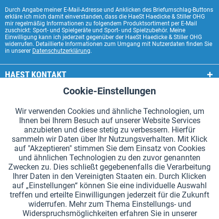
Durch Angabe meiner E-Mail-Adresse und Anklicken des Briefumschlag-Buttons
erkläre ich mich damit einverstanden, dass die HaeSt Haedicke & Stiller OHG
mir regelmäßig Informationen zu folgendem Produktsortiment per E-Mail
zuschickt: Sport- und Spielgeräte und Sport- und Spielzubehör. Meine
Einwilligung kann ich jederzeit gegenüber der HaeSt Haedicke & Stiller OHG
widerrufen. Detaillierte Informationen zum Umgang mit Nutzerdaten finden Sie
in unserer
Datenschutzerklärung
.
HAEST KONTAKT
Cookie-Einstellungen
Aktiv
Funktionale
HAEST SHOP SERVICE
Wir verwenden Cookies und ähnliche Technologien, um
ALLGEMEINE INFORMATIONEN
Ihnen bei Ihrem Besuch auf unserer Website Services
Aktiv
Tracking
anzubieten und diese stetig zu verbessern. Hierfür
ZAHLUNGSARTEN
sammeln wir Daten über Ihr Nutzungsverhalten. Mit Klick
auf "Akzeptieren" stimmen Sie dem Einsatz von Cookies
und ähnlichen Technologien zu den zuvor genannten
*Alle Preise inkl. Mehrwertsteuer zzgl.
Versandkosten
.
Zwecken zu. Dies schließt gegebenenfalls die Verarbeitung
Ihrer Daten in den Vereinigten Staaten ein. Durch Klicken
Cookie-Einstellungen
Kataloge anfordern
auf „Einstellungen“ können Sie eine individuelle Auswahl
treffen und erteilte Einwilligungen jederzeit für die Zukunft
Lasergravuren auf Staffelstäben
Newsletter
Über uns
widerrufen. Mehr zum Thema Einstellungs- und
Widerspruchsmöglichkeiten erfahren Sie in unserer
Hilfe und Support
Kontakt
Versand und Zahlung