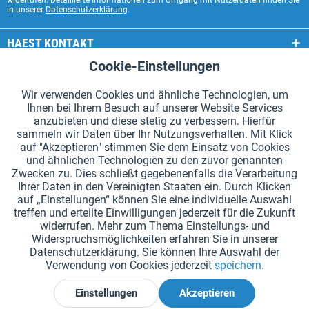
widerrufen. Detaillierte Informationen zum Umgang mit Nutzerdaten finden Sie
in unserer
Datenschutzerklärung
.
HAEST KONTAKT
Cookie-Einstellungen
Aktiv
Funktionale
HAEST SHOP SERVICE
Wir verwenden Cookies und ähnliche Technologien, um
ALLGEMEINE INFORMATIONEN
Ihnen bei Ihrem Besuch auf unserer Website Services
Aktiv
Tracking
anzubieten und diese stetig zu verbessern. Hierfür
ZAHLUNGSARTEN
sammeln wir Daten über Ihr Nutzungsverhalten. Mit Klick
auf "Akzeptieren" stimmen Sie dem Einsatz von Cookies
und ähnlichen Technologien zu den zuvor genannten
*Alle Preise inkl. Mehrwertsteuer zzgl.
Versandkosten
.
Zwecken zu. Dies schließt gegebenenfalls die Verarbeitung
Ihrer Daten in den Vereinigten Staaten ein. Durch Klicken
Cookie-Einstellungen
Kataloge anfordern
auf „Einstellungen“ können Sie eine individuelle Auswahl
treffen und erteilte Einwilligungen jederzeit für die Zukunft
Lasergravuren auf Staffelstäben
Newsletter
Über uns
widerrufen. Mehr zum Thema Einstellungs- und
Widerspruchsmöglichkeiten erfahren Sie in unserer
Hilfe und Support
Kontakt
Versand und Zahlung
Datenschutzerklärung. Sie können Ihre Auswahl der
Rücksendung & Erstattung
Widerrufsrecht
Datenschutz
Verwendung von Cookies jederzeit
speichern.
AGB
Impressum
Einstellungen
Akzeptieren
Widerruf erklären