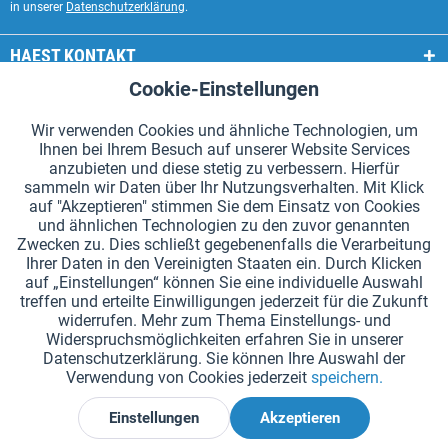
in unserer
Datenschutzerklärung
.
HAEST KONTAKT
Cookie-Einstellungen
Aktiv
Funktionale
HAEST SHOP SERVICE
Wir verwenden Cookies und ähnliche Technologien, um
ALLGEMEINE INFORMATIONEN
Ihnen bei Ihrem Besuch auf unserer Website Services
Aktiv
Tracking
anzubieten und diese stetig zu verbessern. Hierfür
ZAHLUNGSARTEN
sammeln wir Daten über Ihr Nutzungsverhalten. Mit Klick
auf "Akzeptieren" stimmen Sie dem Einsatz von Cookies
und ähnlichen Technologien zu den zuvor genannten
*Alle Preise inkl. Mehrwertsteuer zzgl.
Versandkosten
.
Zwecken zu. Dies schließt gegebenenfalls die Verarbeitung
Ihrer Daten in den Vereinigten Staaten ein. Durch Klicken
Cookie-Einstellungen
Kataloge anfordern
auf „Einstellungen“ können Sie eine individuelle Auswahl
treffen und erteilte Einwilligungen jederzeit für die Zukunft
Lasergravuren auf Staffelstäben
Newsletter
Über uns
widerrufen. Mehr zum Thema Einstellungs- und
Widerspruchsmöglichkeiten erfahren Sie in unserer
Hilfe und Support
Kontakt
Versand und Zahlung
Datenschutzerklärung. Sie können Ihre Auswahl der
Rücksendung & Erstattung
Widerrufsrecht
Datenschutz
Verwendung von Cookies jederzeit
speichern.
AGB
Impressum
Einstellungen
Akzeptieren
Widerruf erklären