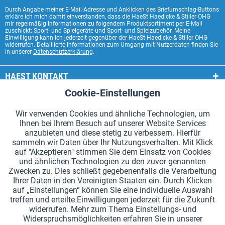
Durch Angabe meiner E-Mail-Adresse und Anklicken des Briefumschlag-Buttons
erkläre ich mich damit einverstanden, dass die HaeSt Haedicke & Stiller OHG
mir regelmäßig Informationen zu folgendem Produktsortiment per E-Mail
zuschickt: Sport- und Spielgeräte und Sport- und Spielzubehör. Meine
Einwilligung kann ich jederzeit gegenüber der HaeSt Haedicke & Stiller OHG
widerrufen. Detaillierte Informationen zum Umgang mit Nutzerdaten finden Sie
in unserer
Datenschutzerklärung
.
HAEST KONTAKT
Cookie-Einstellungen
Aktiv
Funktionale
HAEST SHOP SERVICE
Wir verwenden Cookies und ähnliche Technologien, um
ALLGEMEINE INFORMATIONEN
Ihnen bei Ihrem Besuch auf unserer Website Services
Aktiv
Tracking
anzubieten und diese stetig zu verbessern. Hierfür
ZAHLUNGSARTEN
sammeln wir Daten über Ihr Nutzungsverhalten. Mit Klick
auf "Akzeptieren" stimmen Sie dem Einsatz von Cookies
und ähnlichen Technologien zu den zuvor genannten
*Alle Preise inkl. Mehrwertsteuer zzgl.
Versandkosten
.
Zwecken zu. Dies schließt gegebenenfalls die Verarbeitung
Ihrer Daten in den Vereinigten Staaten ein. Durch Klicken
Cookie-Einstellungen
Kataloge anfordern
auf „Einstellungen“ können Sie eine individuelle Auswahl
treffen und erteilte Einwilligungen jederzeit für die Zukunft
Lasergravuren auf Staffelstäben
Newsletter
Über uns
widerrufen. Mehr zum Thema Einstellungs- und
Widerspruchsmöglichkeiten erfahren Sie in unserer
Hilfe und Support
Kontakt
Versand und Zahlung