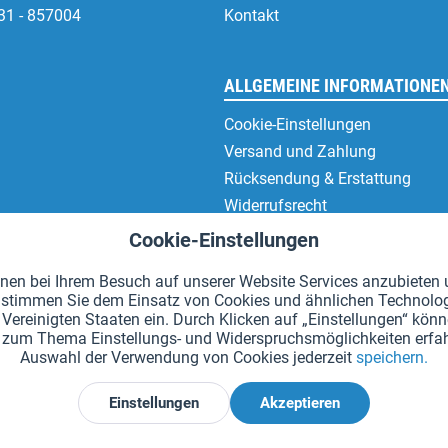
31 - 857004
Kontakt
ALLGEMEINE INFORMATIONE
Cookie-Einstellungen
Versand und Zahlung
Rücksendung & Erstattung
Widerrufsrecht
Datenschutz
Cookie-Einstellungen
AGB
en bei Ihrem Besuch auf unserer Website Services anzubieten u
Impressum
en" stimmen Sie dem Einsatz von Cookies und ähnlichen Technolo
Vereinigten Staaten ein. Durch Klicken auf „Einstellungen“ könne
hr zum Thema Einstellungs- und Widerspruchsmöglichkeiten erfah
Auswahl der Verwendung von Cookies jederzeit
speichern.
*Alle Preise inkl. Mehrwertsteuer zzgl.
Versandkosten
.
Einstellungen
Akzeptieren
Widerruf erklären