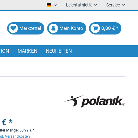
Leichtathletik
Service
Deutsch
Merkzettel
Mein Konto
0,00 € *
TION
MARKEN
NEUHEITEN
 € *
lter Menge:
58,99
€
*
gl. Versandkosten