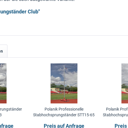
rungständer Club"
en
prungständer
Polanik Professionelle
Polanik Prof
3
Stabhochsprungständer STT15-65
Stabhochspru
nfrage
Preis auf Anfrage
Preis