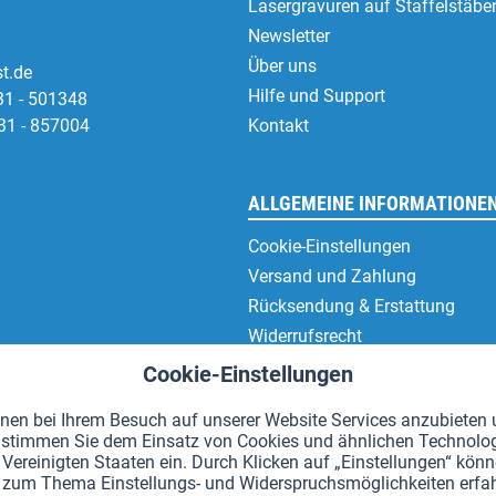
Lasergravuren auf Staffelstäbe
Newsletter
Über uns
t.de
Hilfe und Support
31 - 501348
31 - 857004
Kontakt
ALLGEMEINE INFORMATIONE
Cookie-Einstellungen
Versand und Zahlung
Rücksendung & Erstattung
Widerrufsrecht
Datenschutz
Cookie-Einstellungen
AGB
en bei Ihrem Besuch auf unserer Website Services anzubieten u
Impressum
en" stimmen Sie dem Einsatz von Cookies und ähnlichen Technolo
Vereinigten Staaten ein. Durch Klicken auf „Einstellungen“ könne
hr zum Thema Einstellungs- und Widerspruchsmöglichkeiten erfah