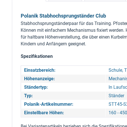
Polanik Stabhochsprungständer Club
Stabhochsprungständerpaar für das Training. Pfoste
Können mit einfachem Mechanismus fixiert werden. Har
für haltbare Höhenverstellung, die über einen Kurbel
Kindern und Anfängern geeignet.
Spezifikationen
Einsatzbereich:
Schule, T
Höhenanzeige:
Mechanis
Ständertyp:
In Laufs
Typ:
Ständer
Polanik-Artikelnummer:
STT45-S
Einstellbare Höhen:
160 - 45
Bei Variantenartikeln beziehen sich die Spezifikatio