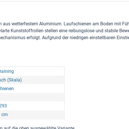
n aus wetterfestem Aluminium. Laufschienen am Boden mit Führ
te Kunststoffrollen stellen eine reibungslose und stabile Bewe
mechanismus erfolgt. Aufgrund der niedrigen einstellbaren Eins
raining
ch (Skala)
chienen
293
0 cm
nen auf die oben ausgewählte Variante.