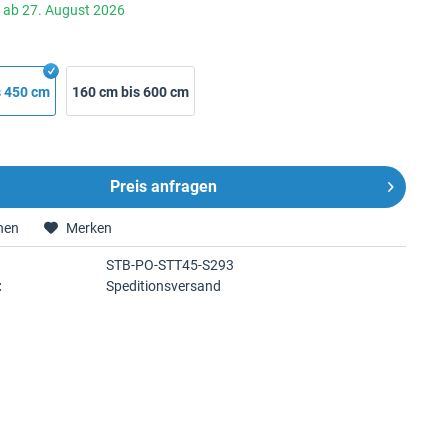
r ab 27. August 2026
s 450 cm
160 cm bis 600 cm
Preis anfragen
hen
Merken
STB-PO-STT45-S293
:
Speditionsversand