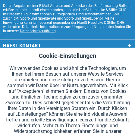
Durch Angabe meiner E-Mail-Adresse und Anklicken des Briefumschlag-Buttons
erkläre ich mich damit einverstanden, dass die HaeSt Haedicke & Stiller OHG
mir regelmäßig Informationen zu folgendem Produktsortiment per E-Mail
zuschickt: Sport- und Spielgeräte und Sport- und Spielzubehör. Meine
Einwilligung kann ich jederzeit gegenüber der HaeSt Haedicke & Stiller OHG
widerrufen. Detaillierte Informationen zum Umgang mit Nutzerdaten finden Sie
in unserer
Datenschutzerklärung
.
HAEST KONTAKT
Cookie-Einstellungen
Aktiv
Funktionale
HAEST SHOP SERVICE
Wir verwenden Cookies und ähnliche Technologien, um
ALLGEMEINE INFORMATIONEN
Ihnen bei Ihrem Besuch auf unserer Website Services
Aktiv
Tracking
anzubieten und diese stetig zu verbessern. Hierfür
ZAHLUNGSARTEN
sammeln wir Daten über Ihr Nutzungsverhalten. Mit Klick
auf "Akzeptieren" stimmen Sie dem Einsatz von Cookies
und ähnlichen Technologien zu den zuvor genannten
*Alle Preise inkl. Mehrwertsteuer zzgl.
Versandkosten
.
Zwecken zu. Dies schließt gegebenenfalls die Verarbeitung
Ihrer Daten in den Vereinigten Staaten ein. Durch Klicken
Cookie-Einstellungen
Kataloge anfordern
auf „Einstellungen“ können Sie eine individuelle Auswahl
treffen und erteilte Einwilligungen jederzeit für die Zukunft
Lasergravuren auf Staffelstäben
Newsletter
Über uns
widerrufen. Mehr zum Thema Einstellungs- und
Widerspruchsmöglichkeiten erfahren Sie in unserer
Hilfe und Support
Kontakt
Versand und Zahlung