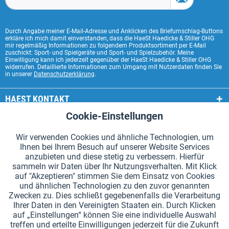
Durch Angabe meiner E-Mail-Adresse und Anklicken des Briefumschlag-Buttons
erkläre ich mich damit einverstanden, dass die HaeSt Haedicke & Stiller OHG
mir regelmäßig Informationen zu folgendem Produktsortiment per E-Mail
zuschickt: Sport- und Spielgeräte und Sport- und Spielzubehör. Meine
Einwilligung kann ich jederzeit gegenüber der HaeSt Haedicke & Stiller OHG
widerrufen. Detaillierte Informationen zum Umgang mit Nutzerdaten finden Sie
in unserer
Datenschutzerklärung
.
HAEST KONTAKT
Cookie-Einstellungen
Aktiv
Funktionale
HAEST SHOP SERVICE
Wir verwenden Cookies und ähnliche Technologien, um
ALLGEMEINE INFORMATIONEN
Ihnen bei Ihrem Besuch auf unserer Website Services
Aktiv
Tracking
anzubieten und diese stetig zu verbessern. Hierfür
ZAHLUNGSARTEN
sammeln wir Daten über Ihr Nutzungsverhalten. Mit Klick
auf "Akzeptieren" stimmen Sie dem Einsatz von Cookies
und ähnlichen Technologien zu den zuvor genannten
*Alle Preise inkl. Mehrwertsteuer zzgl.
Versandkosten
.
Zwecken zu. Dies schließt gegebenenfalls die Verarbeitung
Ihrer Daten in den Vereinigten Staaten ein. Durch Klicken
Cookie-Einstellungen
Kataloge anfordern
auf „Einstellungen“ können Sie eine individuelle Auswahl
treffen und erteilte Einwilligungen jederzeit für die Zukunft
Lasergravuren auf Staffelstäben
Newsletter
Über uns