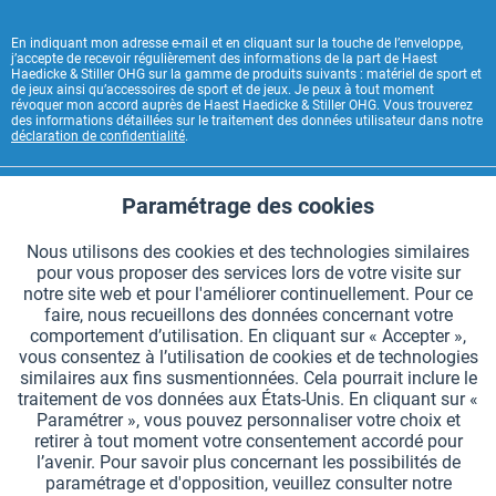
En indiquant mon adresse e-mail et en cliquant sur la touche de l’enveloppe,
j’accepte de recevoir régulièrement des informations de la part de Haest
Haedicke & Stiller OHG sur la gamme de produits suivants : matériel de sport et
de jeux ainsi qu’accessoires de sport et de jeux. Je peux à tout moment
révoquer mon accord auprès de Haest Haedicke & Stiller OHG. Vous trouverez
des informations détaillées sur le traitement des données utilisateur dans notre
déclaration de confidentialité
.
CONTACT HAEST
Paramétrage des cookies
Aktiv
Fonctionnels
HAEST SERVICE BOUTIQUE
Nous utilisons des cookies et des technologies similaires
pour vous proposer des services lors de votre visite sur
Aktiv
Suivi
INFORMATIONS GÉNÉRALES
notre site web et pour l'améliorer continuellement. Pour ce
faire, nous recueillons des données concernant votre
MODES DE PAIEMENT
comportement d’utilisation. En cliquant sur « Accepter »,
vous consentez à l’utilisation de cookies et de technologies
similaires aux fins susmentionnées. Cela pourrait inclure le
*Tous les prix comprennent la TVA et sont indiqués hors
frais de port
.
traitement de vos données aux États-Unis. En cliquant sur «
Paramétrer », vous pouvez personnaliser votre choix et
Paramètres des cookies
Demander le catalogue
retirer à tout moment votre consentement accordé pour
l’avenir. Pour savoir plus concernant les possibilités de
Gravures laser sur des témoins
Newsletter
Qui sommes nous ?
paramétrage et d'opposition, veuillez consulter notre