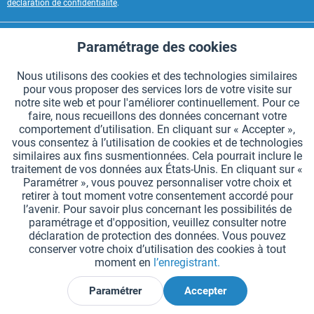
déclaration de confidentialité
.
CONTACT HAEST
Paramétrage des cookies
Aktiv
Fonctionnels
HAEST SERVICE BOUTIQUE
Nous utilisons des cookies et des technologies similaires
pour vous proposer des services lors de votre visite sur
Aktiv
Suivi
INFORMATIONS GÉNÉRALES
notre site web et pour l'améliorer continuellement. Pour ce
faire, nous recueillons des données concernant votre
MODES DE PAIEMENT
comportement d’utilisation. En cliquant sur « Accepter »,
vous consentez à l’utilisation de cookies et de technologies
similaires aux fins susmentionnées. Cela pourrait inclure le
*Tous les prix comprennent la TVA et sont indiqués hors
frais de port
.
traitement de vos données aux États-Unis. En cliquant sur «
Paramétrer », vous pouvez personnaliser votre choix et
Paramètres des cookies
Demander le catalogue
retirer à tout moment votre consentement accordé pour
l’avenir. Pour savoir plus concernant les possibilités de
Gravures laser sur des témoins
Newsletter
Qui sommes nous ?
paramétrage et d'opposition, veuillez consulter notre
déclaration de protection des données. Vous pouvez
Aide et support
Contact
Livraison et paiement
conserver votre choix d’utilisation des cookies à tout
Retour & remboursement
Droit de rétractation
moment en
l’enregistrant.
Protection des données
CGV
Mentions légales
Paramétrer
Accepter
Déclarer la rétractation