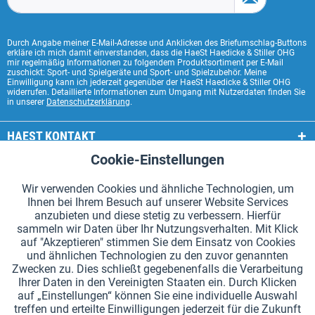
Durch Angabe meiner E-Mail-Adresse und Anklicken des Briefumschlag-Buttons
erkläre ich mich damit einverstanden, dass die HaeSt Haedicke & Stiller OHG
mir regelmäßig Informationen zu folgendem Produktsortiment per E-Mail
zuschickt: Sport- und Spielgeräte und Sport- und Spielzubehör. Meine
Einwilligung kann ich jederzeit gegenüber der HaeSt Haedicke & Stiller OHG
widerrufen. Detaillierte Informationen zum Umgang mit Nutzerdaten finden Sie
in unserer
Datenschutzerklärung
.
HAEST KONTAKT
Cookie-Einstellungen
Aktiv
Funktionale
HAEST SHOP SERVICE
Wir verwenden Cookies und ähnliche Technologien, um
ALLGEMEINE INFORMATIONEN
Ihnen bei Ihrem Besuch auf unserer Website Services
Aktiv
Tracking
anzubieten und diese stetig zu verbessern. Hierfür
ZAHLUNGSARTEN
sammeln wir Daten über Ihr Nutzungsverhalten. Mit Klick
auf "Akzeptieren" stimmen Sie dem Einsatz von Cookies
und ähnlichen Technologien zu den zuvor genannten
*Alle Preise inkl. Mehrwertsteuer zzgl.
Versandkosten
.
Zwecken zu. Dies schließt gegebenenfalls die Verarbeitung
Ihrer Daten in den Vereinigten Staaten ein. Durch Klicken
Cookie-Einstellungen
Kataloge anfordern
auf „Einstellungen“ können Sie eine individuelle Auswahl
treffen und erteilte Einwilligungen jederzeit für die Zukunft
Lasergravuren auf Staffelstäben
Newsletter
Über uns