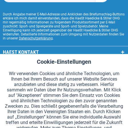
Durch Angabe meiner E-Mail-Adresse und Anklicken des Briefumschlag-Buttons
erkläre ich mich damit einverstanden, dass die HaeSt Haedicke & Stiller OHG
mir regelmäßig Informationen zu folgendem Produktsortiment per E-Mail
zuschickt: Sport- und Spielgeräte und Sport- und Spielzubehör. Meine
Einwilligung kann ich jederzeit gegenüber der HaeSt Haedicke & Stiller OHG
widerrufen. Detaillierte Informationen zum Umgang mit Nutzerdaten finden Sie
in unserer
Datenschutzerklärung
.
HAEST KONTAKT
Cookie-Einstellungen
Aktiv
Funktionale
HAEST SHOP SERVICE
Wir verwenden Cookies und ähnliche Technologien, um
ALLGEMEINE INFORMATIONEN
Ihnen bei Ihrem Besuch auf unserer Website Services
Aktiv
Tracking
anzubieten und diese stetig zu verbessern. Hierfür
ZAHLUNGSARTEN
sammeln wir Daten über Ihr Nutzungsverhalten. Mit Klick
auf "Akzeptieren" stimmen Sie dem Einsatz von Cookies
und ähnlichen Technologien zu den zuvor genannten
*Alle Preise inkl. Mehrwertsteuer zzgl.
Versandkosten
.
Zwecken zu. Dies schließt gegebenenfalls die Verarbeitung
Ihrer Daten in den Vereinigten Staaten ein. Durch Klicken
Cookie-Einstellungen
Kataloge anfordern
auf „Einstellungen“ können Sie eine individuelle Auswahl
treffen und erteilte Einwilligungen jederzeit für die Zukunft
Lasergravuren auf Staffelstäben
Newsletter
Über uns
widerrufen. Mehr zum Thema Einstellungs- und