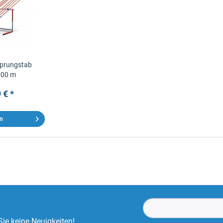
sprungstab
5,00 m
 € *
en
ie keine Neuigkeiten!