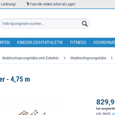
 Lieferung!
Fast alle Artikel sofort ab Lager!
RFEN
KINDERLEICHTATHLETIK
FITNESS
KOORDINA
Stabhochsprungstäbe und Zubehör
Stabhochsprungstäbe
r - 4,75 m
829,9
bei ausgewäh
inkl. MwSt.
zz