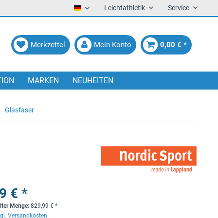
Leichtathletik
Service
Deutsch
Merkzettel
Mein Konto
0,00 € *
TION
MARKEN
NEUHEITEN
Glasfaser
9 € *
lter Menge:
829,99
€
*
gl. Versandkosten