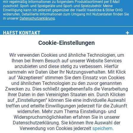
mir regelmäßig Informationen zu folgendem Produktsortiment per E-Mail
zuschickt: Sport- und Spielgeräte und Sport- und Spielzubehör. Meine
Einwilligung kann ich jederzeit gegenüber der HaeSt Haedicke & Stiller OHG
widerrufen. Detaillierte Informationen zum Umgang mit Nutzerdaten finden Sie
in unserer
Datenschutzerklärung
.
HAEST KONTAKT
Cookie-Einstellungen
Aktiv
Funktionale
HAEST SHOP SERVICE
Wir verwenden Cookies und ähnliche Technologien, um
ALLGEMEINE INFORMATIONEN
Ihnen bei Ihrem Besuch auf unserer Website Services
Aktiv
Tracking
anzubieten und diese stetig zu verbessern. Hierfür
ZAHLUNGSARTEN
sammeln wir Daten über Ihr Nutzungsverhalten. Mit Klick
auf "Akzeptieren" stimmen Sie dem Einsatz von Cookies
und ähnlichen Technologien zu den zuvor genannten
*Alle Preise inkl. Mehrwertsteuer zzgl.
Versandkosten
.
Zwecken zu. Dies schließt gegebenenfalls die Verarbeitung
Ihrer Daten in den Vereinigten Staaten ein. Durch Klicken
Cookie-Einstellungen
Kataloge anfordern
auf „Einstellungen“ können Sie eine individuelle Auswahl
treffen und erteilte Einwilligungen jederzeit für die Zukunft
Lasergravuren auf Staffelstäben
Newsletter
Über uns
widerrufen. Mehr zum Thema Einstellungs- und
Widerspruchsmöglichkeiten erfahren Sie in unserer
Hilfe und Support
Kontakt
Versand und Zahlung
Datenschutzerklärung. Sie können Ihre Auswahl der
Rücksendung & Erstattung
Widerrufsrecht
Datenschutz
Verwendung von Cookies jederzeit
speichern.