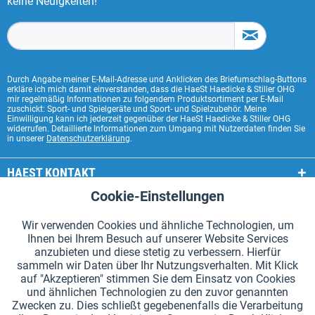
keine Neuigkeiten!
Durch Angabe meiner E-Mail-Adresse und Anklicken des Briefumschlag-Buttons
erkläre ich mich damit einverstanden, dass die HaeSt Haedicke & Stiller OHG
mir regelmäßig Informationen zu folgendem Produktsortiment per E-Mail
zuschickt: Sport- und Spielgeräte und Sport- und Spielzubehör. Meine
Einwilligung kann ich jederzeit gegenüber der HaeSt Haedicke & Stiller OHG
widerrufen. Detaillierte Informationen zum Umgang mit Nutzerdaten finden Sie
in unserer
Datenschutzerklärung
.
HAEST KONTAKT
Cookie-Einstellungen
Aktiv
Funktionale
HAEST SHOP SERVICE
Wir verwenden Cookies und ähnliche Technologien, um
ALLGEMEINE INFORMATIONEN
Ihnen bei Ihrem Besuch auf unserer Website Services
Aktiv
Tracking
anzubieten und diese stetig zu verbessern. Hierfür
ZAHLUNGSARTEN
sammeln wir Daten über Ihr Nutzungsverhalten. Mit Klick
auf "Akzeptieren" stimmen Sie dem Einsatz von Cookies
und ähnlichen Technologien zu den zuvor genannten
*Alle Preise inkl. Mehrwertsteuer zzgl.
Versandkosten
.
Zwecken zu. Dies schließt gegebenenfalls die Verarbeitung