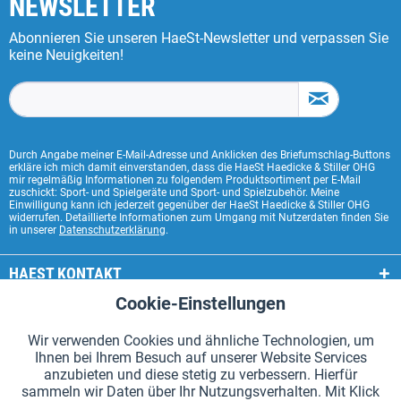
NEWSLETTER
Abonnieren Sie unseren HaeSt-Newsletter und verpassen Sie
keine Neuigkeiten!
Durch Angabe meiner E-Mail-Adresse und Anklicken des Briefumschlag-Buttons
erkläre ich mich damit einverstanden, dass die HaeSt Haedicke & Stiller OHG
mir regelmäßig Informationen zu folgendem Produktsortiment per E-Mail
zuschickt: Sport- und Spielgeräte und Sport- und Spielzubehör. Meine
Einwilligung kann ich jederzeit gegenüber der HaeSt Haedicke & Stiller OHG
widerrufen. Detaillierte Informationen zum Umgang mit Nutzerdaten finden Sie
in unserer
Datenschutzerklärung
.
HAEST KONTAKT
Cookie-Einstellungen
Aktiv
Funktionale
HAEST SHOP SERVICE
Wir verwenden Cookies und ähnliche Technologien, um
ALLGEMEINE INFORMATIONEN
Ihnen bei Ihrem Besuch auf unserer Website Services
Aktiv
Tracking
anzubieten und diese stetig zu verbessern. Hierfür
ZAHLUNGSARTEN
sammeln wir Daten über Ihr Nutzungsverhalten. Mit Klick