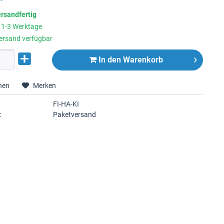
ersandfertig
t 1-3 Werktage
ersand verfügbar
In den
Warenkorb
hen
Merken
FI-HA-KI
:
Paketversand