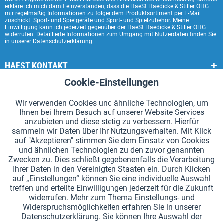
erkläre ich mich damit einverstanden, dass die HaeSt Haedicke & Stiller OHG
mir regelmäßig Informationen zu folgendem Produktsortiment per E-Mail
zuschickt: Sport- und Spielgeräte und Sport- und Spielzubehör. Meine
Einwilligung kann ich jederzeit gegenüber der HaeSt Haedicke & Stiller OHG
widerrufen. Detaillierte Informationen zum Umgang mit Nutzerdaten finden Sie
in unserer
Datenschutzerklärung
.
HAEST KONTAKT
Cookie-Einstellungen
Aktiv
Funktionale
HAEST SHOP SERVICE
Wir verwenden Cookies und ähnliche Technologien, um
ALLGEMEINE INFORMATIONEN
Ihnen bei Ihrem Besuch auf unserer Website Services
Aktiv
Tracking
anzubieten und diese stetig zu verbessern. Hierfür
ZAHLUNGSARTEN
sammeln wir Daten über Ihr Nutzungsverhalten. Mit Klick
auf "Akzeptieren" stimmen Sie dem Einsatz von Cookies
und ähnlichen Technologien zu den zuvor genannten
*Alle Preise inkl. Mehrwertsteuer zzgl.
Versandkosten
.
Zwecken zu. Dies schließt gegebenenfalls die Verarbeitung
Ihrer Daten in den Vereinigten Staaten ein. Durch Klicken
Cookie-Einstellungen
Kataloge anfordern
auf „Einstellungen“ können Sie eine individuelle Auswahl
treffen und erteilte Einwilligungen jederzeit für die Zukunft
Lasergravuren auf Staffelstäben
Newsletter
Über uns
widerrufen. Mehr zum Thema Einstellungs- und
Widerspruchsmöglichkeiten erfahren Sie in unserer
Hilfe und Support
Kontakt
Versand und Zahlung
Datenschutzerklärung. Sie können Ihre Auswahl der
Rücksendung & Erstattung
Widerrufsrecht
Datenschutz