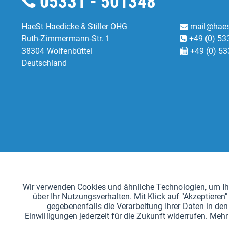
05331 - 501348
HaeSt Haedicke & Stiller OHG
mail@haes
Ruth-Zimmermann-Str. 1
+49 (0) 53
38304 Wolfenbüttel
+49 (0) 53
Deutschland
Funktionale
Wir verwenden Cookies und ähnliche Technologien, um Ihn
über Ihr Nutzungsverhalten. Mit Klick auf "Akzeptier
Tracking
gegebenenfalls die Verarbeitung Ihrer Daten in den 
Einwilligungen jederzeit für die Zukunft widerrufen. Me