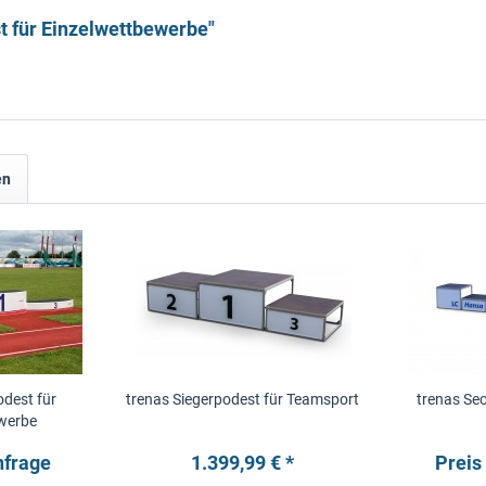
t für Einzelwettbewerbe"
en
odest für
trenas Siegerpodest für Teamsport
trenas Se
werbe
nfrage
1.399,99 € *
Preis