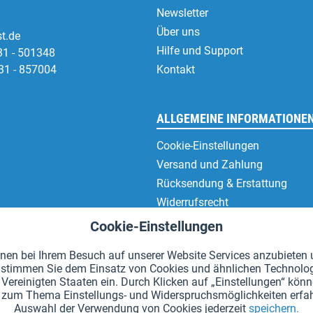
Newsletter
Über uns
t.de
Hilfe und Support
31 - 501348
31 - 857004
Kontakt
ALLGEMEINE INFORMATIONE
Cookie-Einstellungen
Versand und Zahlung
Rücksendung & Erstattung
Widerrufsrecht
Datenschutz
Cookie-Einstellungen
AGB
en bei Ihrem Besuch auf unserer Website Services anzubieten u
Impressum
en" stimmen Sie dem Einsatz von Cookies und ähnlichen Technolo
Vereinigten Staaten ein. Durch Klicken auf „Einstellungen“ könne
hr zum Thema Einstellungs- und Widerspruchsmöglichkeiten erfah
Auswahl der Verwendung von Cookies jederzeit
speichern.