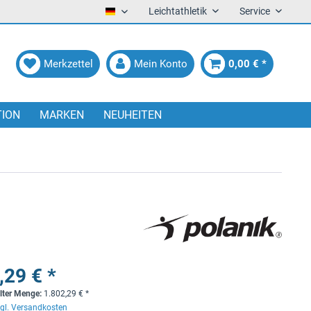
Leichtathletik
Service
Deutsch
Merkzettel
Mein Konto
0,00 € *
TION
MARKEN
NEUHEITEN
,29 € *
lter Menge:
1.802,29
€
*
gl. Versandkosten