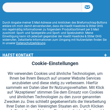
Durch Angabe meiner E-Mail-Adresse und Anklicken des Briefumschlag-Buttons
erkläre ich mich damit einverstanden, dass die HaeSt Haedicke & Stiller OHG
mir regelmäßig Informationen zu folgendem Produktsortiment per E-Mail
zuschickt: Sport- und Spielgeräte und Sport- und Spielzubehör. Meine
Einwilligung kann ich jederzeit gegenüber der HaeSt Haedicke & Stiller OHG
widerrufen. Detaillierte Informationen zum Umgang mit Nutzerdaten finden Sie
in unserer
Datenschutzerklärung
.
HAEST KONTAKT
Cookie-Einstellungen
Aktiv
Funktionale
HAEST SHOP SERVICE
Wir verwenden Cookies und ähnliche Technologien, um
ALLGEMEINE INFORMATIONEN
Ihnen bei Ihrem Besuch auf unserer Website Services
Aktiv
Tracking
anzubieten und diese stetig zu verbessern. Hierfür
ZAHLUNGSARTEN
sammeln wir Daten über Ihr Nutzungsverhalten. Mit Klick
auf "Akzeptieren" stimmen Sie dem Einsatz von Cookies
und ähnlichen Technologien zu den zuvor genannten
*Alle Preise inkl. Mehrwertsteuer zzgl.
Versandkosten
.
Zwecken zu. Dies schließt gegebenenfalls die Verarbeitung
Ihrer Daten in den Vereinigten Staaten ein. Durch Klicken
Cookie-Einstellungen
Kataloge anfordern