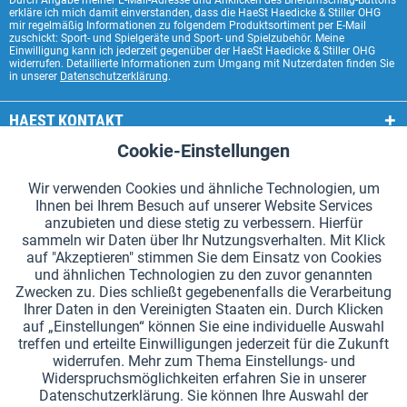
Durch Angabe meiner E-Mail-Adresse und Anklicken des Briefumschlag-Buttons
erkläre ich mich damit einverstanden, dass die HaeSt Haedicke & Stiller OHG
mir regelmäßig Informationen zu folgendem Produktsortiment per E-Mail
zuschickt: Sport- und Spielgeräte und Sport- und Spielzubehör. Meine
Einwilligung kann ich jederzeit gegenüber der HaeSt Haedicke & Stiller OHG
widerrufen. Detaillierte Informationen zum Umgang mit Nutzerdaten finden Sie
in unserer
Datenschutzerklärung
.
HAEST KONTAKT
Cookie-Einstellungen
Aktiv
Funktionale
HAEST SHOP SERVICE
Wir verwenden Cookies und ähnliche Technologien, um
ALLGEMEINE INFORMATIONEN
Ihnen bei Ihrem Besuch auf unserer Website Services
Aktiv
Tracking
anzubieten und diese stetig zu verbessern. Hierfür
ZAHLUNGSARTEN
sammeln wir Daten über Ihr Nutzungsverhalten. Mit Klick
auf "Akzeptieren" stimmen Sie dem Einsatz von Cookies
und ähnlichen Technologien zu den zuvor genannten
*Alle Preise inkl. Mehrwertsteuer zzgl.
Versandkosten
.
Zwecken zu. Dies schließt gegebenenfalls die Verarbeitung
Ihrer Daten in den Vereinigten Staaten ein. Durch Klicken
Cookie-Einstellungen
Kataloge anfordern
auf „Einstellungen“ können Sie eine individuelle Auswahl
treffen und erteilte Einwilligungen jederzeit für die Zukunft
Lasergravuren auf Staffelstäben
Newsletter
Über uns
widerrufen. Mehr zum Thema Einstellungs- und
Widerspruchsmöglichkeiten erfahren Sie in unserer
Hilfe und Support
Kontakt
Versand und Zahlung
Datenschutzerklärung. Sie können Ihre Auswahl der
Rücksendung & Erstattung
Widerrufsrecht
Datenschutz