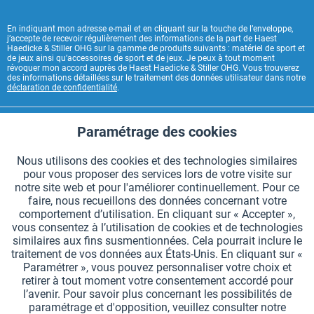
En indiquant mon adresse e-mail et en cliquant sur la touche de l’enveloppe,
j’accepte de recevoir régulièrement des informations de la part de Haest
Haedicke & Stiller OHG sur la gamme de produits suivants : matériel de sport et
de jeux ainsi qu’accessoires de sport et de jeux. Je peux à tout moment
révoquer mon accord auprès de Haest Haedicke & Stiller OHG. Vous trouverez
des informations détaillées sur le traitement des données utilisateur dans notre
déclaration de confidentialité
.
CONTACT HAEST
Paramétrage des cookies
Aktiv
Fonctionnels
HAEST SERVICE BOUTIQUE
Nous utilisons des cookies et des technologies similaires
pour vous proposer des services lors de votre visite sur
Aktiv
Suivi
INFORMATIONS GÉNÉRALES
notre site web et pour l'améliorer continuellement. Pour ce
faire, nous recueillons des données concernant votre
MODES DE PAIEMENT
comportement d’utilisation. En cliquant sur « Accepter »,
vous consentez à l’utilisation de cookies et de technologies
similaires aux fins susmentionnées. Cela pourrait inclure le
*Tous les prix comprennent la TVA et sont indiqués hors
frais de port
.
traitement de vos données aux États-Unis. En cliquant sur «
Paramétrer », vous pouvez personnaliser votre choix et
Paramètres des cookies
Demander le catalogue
retirer à tout moment votre consentement accordé pour
l’avenir. Pour savoir plus concernant les possibilités de
Gravures laser sur des témoins
Newsletter
Qui sommes nous ?
paramétrage et d'opposition, veuillez consulter notre