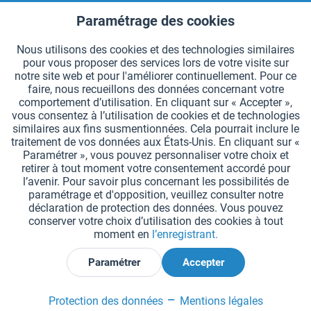
CONTACT HAEST
Paramétrage des cookies
Aktiv
Fonctionnels
HAEST SERVICE BOUTIQUE
Nous utilisons des cookies et des technologies similaires
pour vous proposer des services lors de votre visite sur
Aktiv
Suivi
INFORMATIONS GÉNÉRALES
notre site web et pour l'améliorer continuellement. Pour ce
faire, nous recueillons des données concernant votre
MODES DE PAIEMENT
comportement d’utilisation. En cliquant sur « Accepter »,
vous consentez à l’utilisation de cookies et de technologies
similaires aux fins susmentionnées. Cela pourrait inclure le
*Tous les prix comprennent la TVA et sont indiqués hors
frais de port
.
traitement de vos données aux États-Unis. En cliquant sur «
Paramétrer », vous pouvez personnaliser votre choix et
Paramètres des cookies
Demander le catalogue
retirer à tout moment votre consentement accordé pour
l’avenir. Pour savoir plus concernant les possibilités de
Gravures laser sur des témoins
Newsletter
Qui sommes nous ?
paramétrage et d'opposition, veuillez consulter notre
déclaration de protection des données. Vous pouvez
Aide et support
Contact
Livraison et paiement
conserver votre choix d’utilisation des cookies à tout
Retour & remboursement
Droit de rétractation
moment en
l’enregistrant.
Protection des données
CGV
Mentions légales
Paramétrer
Accepter
Déclarer la rétractation
Protection des données
Mentions légales